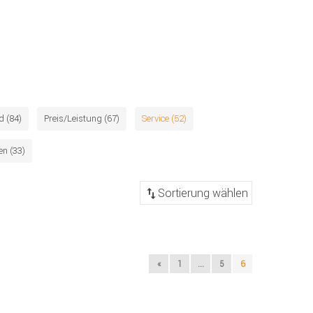
d (84)
Preis/Leistung (67)
Service (52)
n (33)
«
1
...
5
6