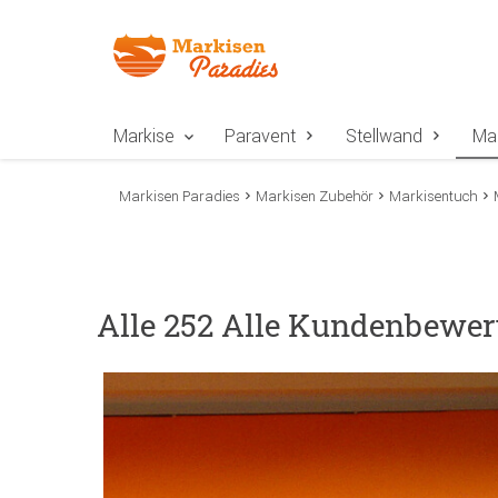
Zur Navigation springen
Zum Inhalt springen
Zur Positionsangab
Markise
Paravent
Stellwand
Ma
Markisen Paradies
Markisen Zubehör
Markisentuch
Alle 252 Alle Kundenbewer