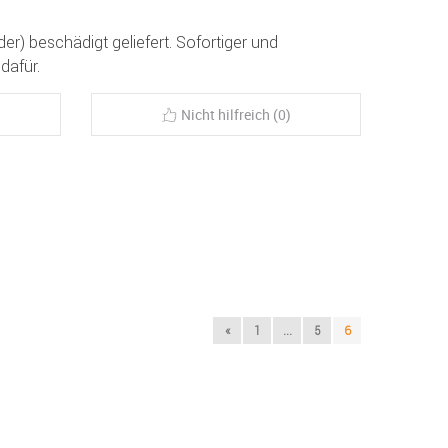
er) beschädigt geliefert. Sofortiger und
dafür.
Nicht hilfreich (0)
«
1
...
5
6