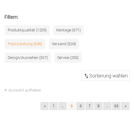
Filtern:
Produktqualität (1235)
Montage (971)
Preis/Leistung (946)
Versand (924)
Design/Aussehen (337)
Service (253)
Auswahl aufheben
«
1
...
5
6
7
8
...
95
»