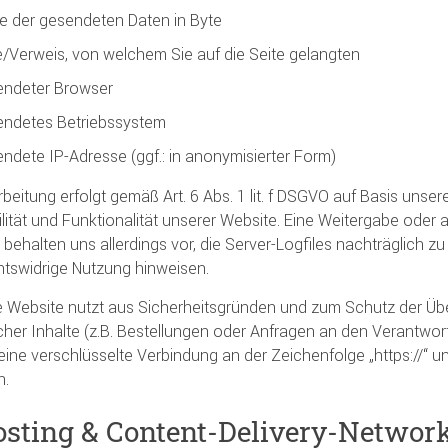
 der gesendeten Daten in Byte
e/Verweis, von welchem Sie auf die Seite gelangten
ndeter Browser
ndetes Betriebssystem
ndete IP-Adresse (ggf.: in anonymisierter Form)
rbeitung erfolgt gemäß Art. 6 Abs. 1 lit. f DSGVO auf Basis uns
ilität und Funktionalität unserer Website. Eine Weitergabe oder
ir behalten uns allerdings vor, die Server-Logfiles nachträglich 
htswidrige Nutzung hinweisen.
 Website nutzt aus Sicherheitsgründen und zum Schutz der Ü
icher Inhalte (z.B. Bestellungen oder Anfragen an den Verantwor
ine verschlüsselte Verbindung an der Zeichenfolge „https://“ 
n.
osting & Content-Delivery-Networ