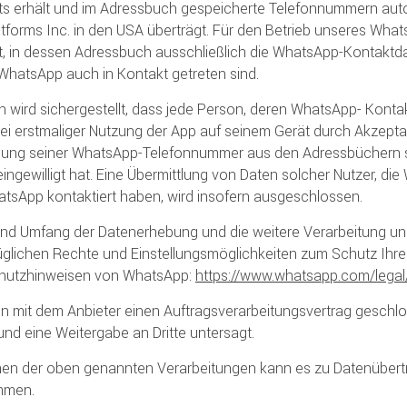
s erhält und im Adressbuch gespeicherte Telefonnummern aut
tforms Inc. in den USA überträgt. Für den Betrieb unseres Wh
, in dessen Adressbuch ausschließlich die WhatsApp-Kontaktda
WhatsApp auch in Kontakt getreten sind.
h wird sichergestellt, dass jede Person, deren WhatsApp- Kont
bei erstmaliger Nutzung der App auf seinem Gerät durch Akzep
lung seiner WhatsApp-Telefonnummer aus den Adressbüchern sei
ngewilligt hat. Eine Übermittlung von Daten solcher Nutzer, d
tsApp kontaktiert haben, wird insofern ausgeschlossen.
nd Umfang der Datenerhebung und die weitere Verarbeitung un
glichen Rechte und Einstellungsmöglichkeiten zum Schutz Ihre
hutzhinweisen von WhatsApp:
https://www.whatsapp.com
/legal
n mit dem Anbieter einen Auftragsverarbeitungsvertrag geschlo
und eine Weitergabe an Dritte untersagt.
n der oben genannten Verarbeitungen kann es zu Datenübertr
mmen.