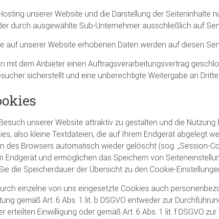
Hosting unserer Website und die Darstellung der Seiteninhalte n
der durch ausgewählte Sub-Unternehmer ausschließlich auf Serv
e auf unserer Website erhobenen Daten werden auf diesen Serv
n mit dem Anbieter einen Auftragsverarbeitungsvertrag geschlo
sucher sicherstellt und eine unberechtigte Weitergabe an Dritte
ookies
esuch unserer Website attraktiv zu gestalten und die Nutzung
ies, also kleine Textdateien, die auf Ihrem Endgerät abgelegt 
n des Browsers automatisch wieder gelöscht (sog. „Session-Cook
m Endgerät und ermöglichen das Speichern von Seiteneinstellunge
ie die Speicherdauer der Übersicht zu den Cookie-Einstellun
urch einzelne von uns eingesetzte Cookies auch personenbezog
tung gemäß Art. 6 Abs. 1 lit. b DSGVO entweder zur Durchführung
ner erteilten Einwilligung oder gemäß Art. 6 Abs. 1 lit. f DSGVO 