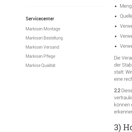
Menge
Quell
Servicecenter
Verwe
Markisen Montage
Verwe
Markisen Bestellung
Verwe
Markisen Versand
Markisen Pflege
Die Vera
der Stab
Markise Qualität
statt. W
eine rec
2.2
Diese
vertraul
können e
erkenne
3) H