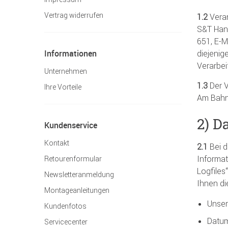
Vertrag widerrufen
1.2
Veran
S&T Hand
651, E-M
Informationen
diejenig
Verarbe
Unternehmen
1.3
Der V
Ihre Vorteile
Am Bahnd
2) D
Kundenservice
Kontakt
2.1
Bei d
Informat
Retourenformular
Logfiles
Newsletteranmeldung
Ihnen di
Montageanleitungen
Unser
Kundenfotos
Datum
Servicecenter