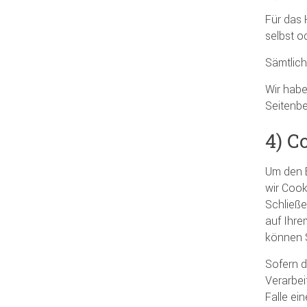
Für das 
selbst o
Sämtlich
Wir habe
Seitenbe
4) C
Um den B
wir Cook
Schließe
auf Ihre
können S
Sofern d
Verarbei
Falle ei