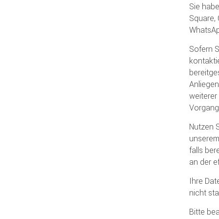
Sie habe
Square, 
WhatsAp
Sofern S
kontakti
bereitge
Anliegen
weiterer
Vorgang
Nutzen S
unserem 
falls be
an der e
Ihre Dat
nicht sta
Bitte be