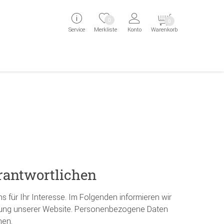
ingen
Direkt zur Registrierung als Kunde springen
Zum Login sp
0
0
Service
Merkliste
Konto
Warenkorb
aben erscheint das Suchergebnis
erantwortlichen
 für Ihr Interesse. Im Folgenden informieren wir
zung unserer Website. Personenbezogene Daten
nen.