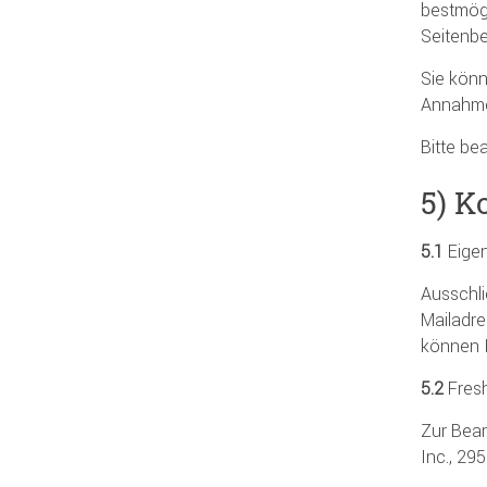
bestmögl
Seitenb
Sie könn
Annahme 
Bitte be
5) K
5.1
Eige
Ausschli
Mailadre
können I
5.2
Fres
Zur Bear
Inc., 29