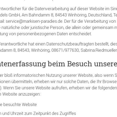
twortlicher für die Datenverarbeitung auf dieser Website im S
els GmbH, Am Bahndamm 8, 84543 Winhöring, Deutschland, Tel.:
ail: service@markisen-paradies.de. Der für die Verarbeitung v
e natürliche oder juristische Person, die allein oder gemeinsam 
itung von personenbezogenen Daten entscheidet.
erantwortliche hat einen Datenschutzbeauftragten bestellt, dieser
amm 8, 84543, Winhöring, 08671/977630, Sabrina.Riedmueller@
atenerfassung beim Besuch unsere
er bloß informatorischen Nutzung unserer Website, also wenn Sie
ionen übermitteln, erheben wir nur solche Daten, die Ihr Browser
“). Wenn Sie unsere Website aufrufen, erheben wir die folgenden 
e Website anzuzeigen:
e besuchte Website
 und Uhrzeit zum Zeitpunkt des Zugriffes