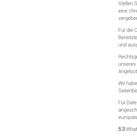
Stellen 
eine chr
vergeben
Für die
Bereitst
und aus
Rechtsgr
unseres 
Angebots
Wir habe
Seitenbe
Für Date
angesch
europäis
5.3
What