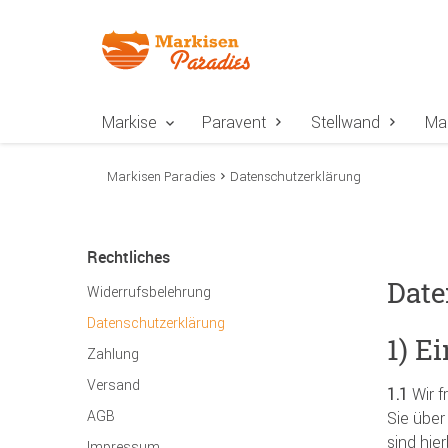
Zur Navigation springen
Zum Inhalt springen
Zur Positionsangab
Markise
Paravent
Stellwand
Ma
Markisen Paradies
Datenschutzerklärung
Rechtliches
Date
Widerrufsbelehrung
Datenschutzerklärung
1) E
Zahlung
Versand
1.1
Wir f
AGB
Sie übe
sind hie
Impressum