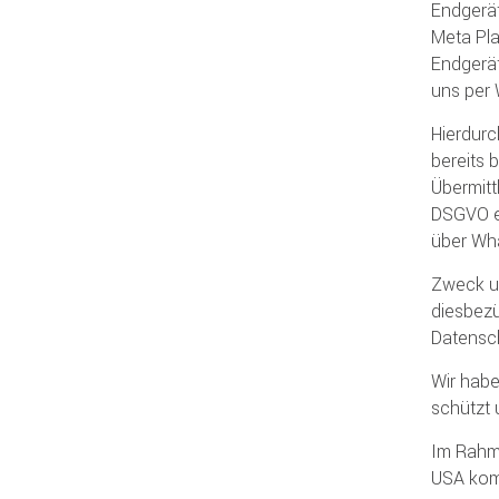
Endgerät
Meta Pla
Endgerät
uns per 
Hierdurc
bereits 
Übermitt
DSGVO ei
über Wha
Zweck u
diesbezü
Datensc
Wir habe
schützt 
Im Rahme
USA ko