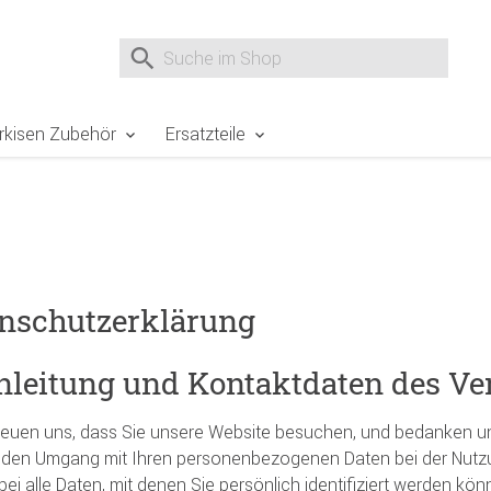
e Sie sind hier
Zur Fußzeile springen
Direkt zum Warenkorb spr
Suche nach
Suche im Shop, nach der Eingabe von 3 Buchst
rkisen Zubehör
Ersatzteile
nschutzerklärung
inleitung und Kontaktdaten des V
reuen uns, dass Sie unsere Website besuchen, und bedanken uns
r den Umgang mit Ihren personenbezogenen Daten bei der Nut
rbei alle Daten, mit denen Sie persönlich identifiziert werden kön