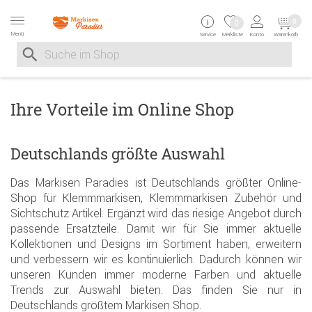
Zur Navigation springen
Zum Inhalt springen
Zur Positionsangab
0
0
Menü
Service
Merkliste
Konto
Warenkorb
Suche nach
Suche im Shop, nach der Eingabe von 3 Buchstaben ersche
Ihre Vorteile im Online Shop
Deutschlands größte Auswahl
Das Markisen Paradies ist Deutschlands größter Online-
Shop für Klemmmarkisen, Klemmmarkisen Zubehör und
Sichtschutz Artikel. Ergänzt wird das riesige Angebot durch
passende Ersatzteile. Damit wir für Sie immer aktuelle
Kollektionen und Designs im Sortiment haben, erweitern
und verbessern wir es kontinuierlich. Dadurch können wir
unseren Kunden immer moderne Farben und aktuelle
Trends zur Auswahl bieten. Das finden Sie nur in
Deutschlands größtem Markisen Shop.