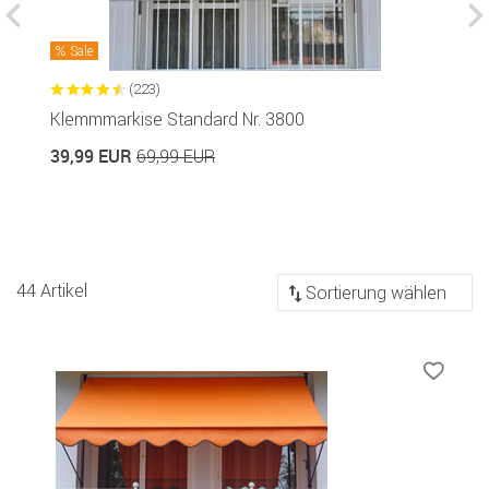
Sale
(223)
Klemmmarkise Standard Nr. 3800
K
39,99 EUR
6
69,99 EUR
Sortierung
44 Artikel