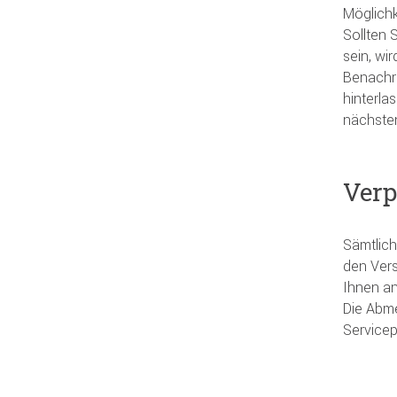
Möglichk
Sollten 
sein, wi
Benachri
hinterla
nächsten
Ver
Sämtlich
den Vers
Ihnen an
Die Abm
Servicep