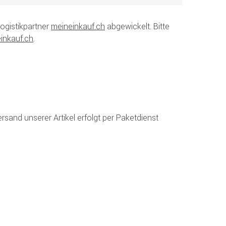
ogistikpartner
meineinkauf.ch
abgewickelt. Bitte
inkauf.ch
.