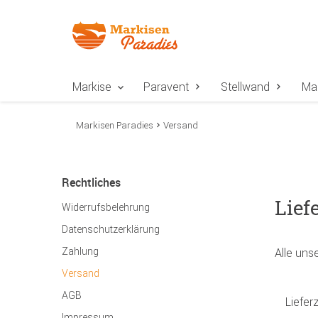
Zur Navigation springen
Zum Inhalt springen
Zur Positionsangab
Markise
Paravent
Stellwand
Ma
Markisen Paradies
Versand
Rechtliches
Lief
Widerrufsbelehrung
Datenschutzerklärung
Zahlung
Alle uns
Versand
AGB
Lieferz
Impressum