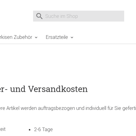
e Sie sind hier
Zur Fußzeile springen
Direkt zum Warenkorb spr
Suche nach
Suche im Shop, nach der Eingabe von 3 Buchst
rkisen Zubehör
Ersatzteile
er- und Versandkosten
ere Artikel werden auftragsbezogen und individuell für Sie geferti
eit
2-6 Tage