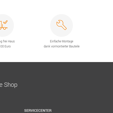
ng frei Haus
Einfache Montage
200 Euro
dank vormontierter Bauteile
ne Shop
SERVICECENTER