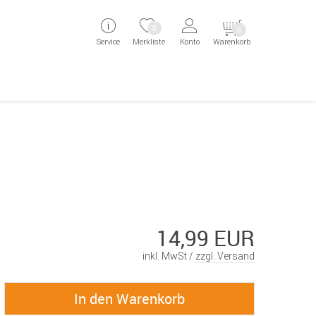
ingen
Direkt zur Registrierung als Kunde springen
Zum Login sp
0
0
Service
Merkliste
Konto
Warenkorb
aben erscheint das Suchergebnis
14,99 EUR
inkl. MwSt /
zzgl. Versand