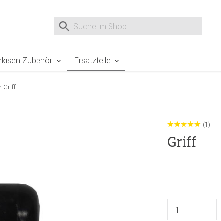
e Sie sind hier
Zur Fußzeile springen
Direkt zum Warenkorb spr
Suche nach
Suche im Shop, nach der Eingabe von 3 Buchst
rkisen Zubehör
Ersatzteile
Griff
(1)
Griff