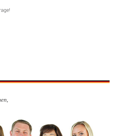
rage!
nen,