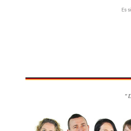
Es s
D