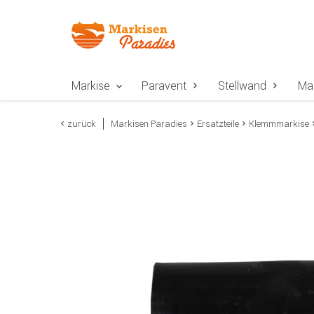
Zur Navigation springen
Zum Inhalt springen
Zur Positionsangab
Markise
Paravent
Stellwand
Ma
zurück
Markisen Paradies
Ersatzteile
Klemmmarkise