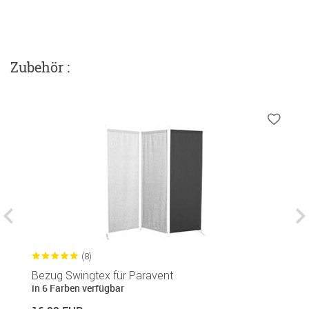
Zubehör :
(8)
Bezug Swingtex für Paravent
R
in 6 Farben verfügbar
in