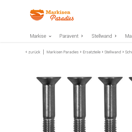
Zur Navigation springen
Zum Inhalt springen
Zur Positionsangab
Markise
Paravent
Stellwand
Ma
zurück
Markisen Paradies
Ersatzteile
Stellwand
Sch