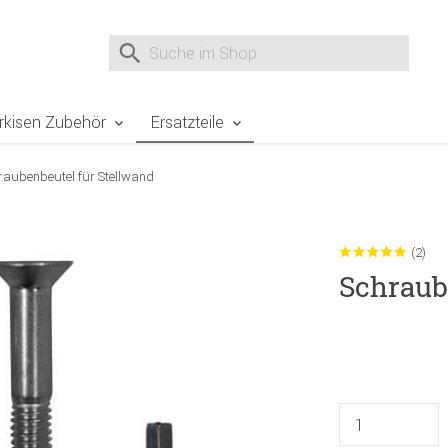
e Sie sind hier
Zur Fußzeile springen
Direkt zum Warenkorb spr
Suche nach
Suche im Shop, nach der Eingabe von 3 Buchst
rkisen Zubehör
Ersatzteile
raubenbeutel für Stellwand
(2)
Schraub