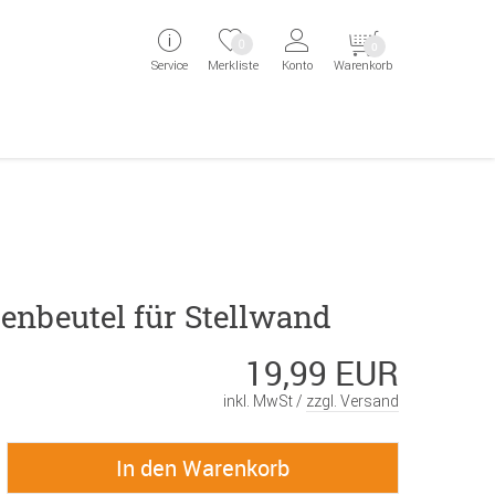
ingen
Direkt zur Registrierung als Kunde springen
Zum Login sp
0
0
Service
Merkliste
Konto
Warenkorb
aben erscheint das Suchergebnis
enbeutel für Stellwand
19,99 EUR
inkl. MwSt /
zzgl. Versand