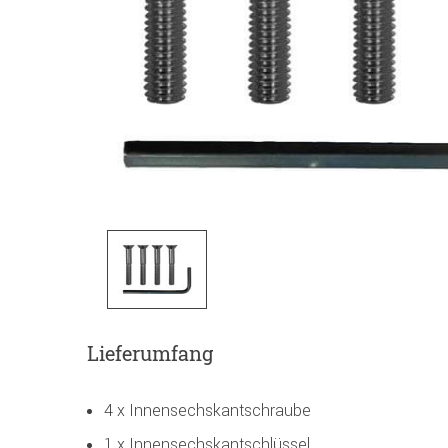
Lieferumfang
4 x Innensechskantschraube
1 x Innensechskantschlüssel