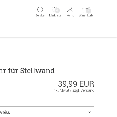
ingen
Direkt zur Registrierung als Kunde springen
Zum Login sp
0
0
Service
Merkliste
Konto
Warenkorb
aben erscheint das Suchergebnis
hr für Stellwand
39,99 EUR
inkl. MwSt /
zzgl. Versand