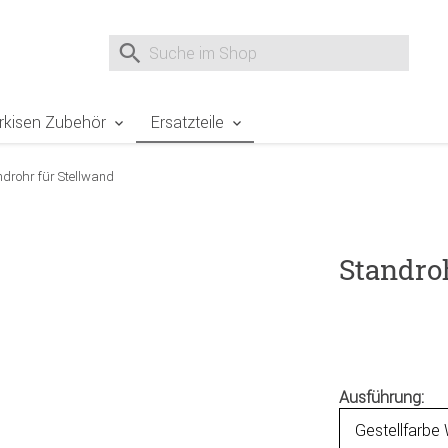
e Sie sind hier
Zur Fußzeile springen
Direkt zum Warenkorb spr
Suche nach
Suche im Shop, nach der Eingabe von 3 Buchst
rkisen Zubehör
Ersatzteile
ndrohr für Stellwand
Standro
Ausführung: