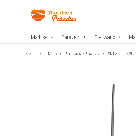
Zur Navigation springen
Zum Inhalt springen
Zur Positionsangab
Markise
Paravent
Stellwand
Ma
zurück
Markisen Paradies
Ersatzteile
Stellwand
Sta