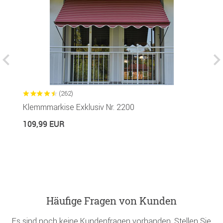
(262)
Klemmmarkise Exklusiv Nr. 2200
M
109,99 EUR
6
Häufige Fragen von Kunden
Es sind noch keine Kundenfragen vorhanden. Stellen Sie