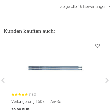
Zeige alle 16 Bewertungen
Kunden kauften auch:
(152)
Verlängerung 150 cm 2er-Set
I
39,99 EUR
2