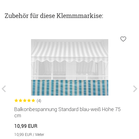
Zubehör
für diese Klemmmarkise
:
(4)
Balkonbespannung Standard blau-weiß Höhe 75
S
in
cm
8
10,99 EUR
10,99 EUR / Meter