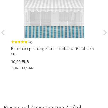
(4)
Balkonbespannung Standard blau-weiß Höhe 75
M
cm
5
10,99 EUR
10,99 EUR / Meter
Fragen und Anworten zum Artikel