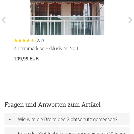
(837)
Klemmmarkise Exklusiv Nr. 200
K
109,99 EUR
1
Fragen und Anworten zum Artikel
Wie wird die Breite des Sichtschutz gemessen?
Kann der Sichtschutz auch bei weniger als 225 cm