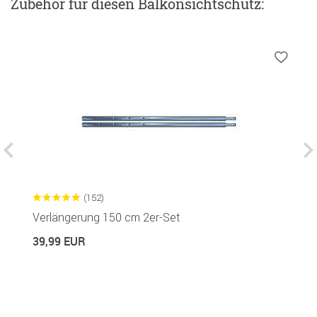
Zubehör
für diesen Balkonsichtschutz
:
(152)
Verlängerung 150 cm 2er-Set
S
39,99 EUR
7