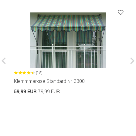
(18)
Klemmmarkise Standard Nr. 3300
B
c
59,99 EUR
79,99 EUR
1
10