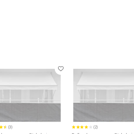
(3)
(2)