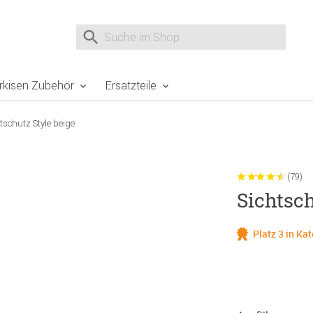
e Sie sind hier
Zur Fußzeile springen
Direkt zum Warenkorb spr
Suche nach
Suche im Shop, nach der Eingabe von 3 Buchst
rkisen Zubehör
Ersatzteile
tschutz Style beige
(79)
Sichtsch
Platz 3 in Ka