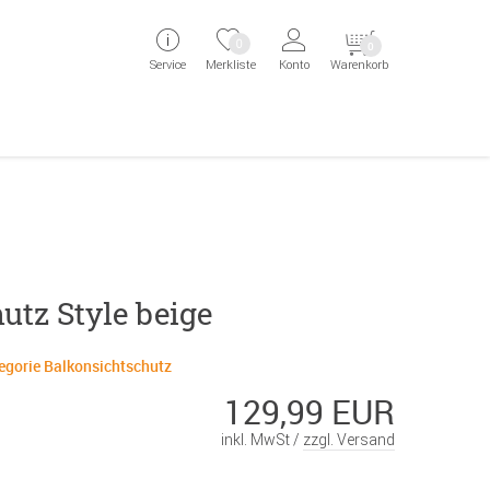
ingen
Direkt zur Registrierung als Kunde springen
Zum Login sp
0
0
Service
Merkliste
Konto
Warenkorb
aben erscheint das Suchergebnis
utz Style beige
tegorie Balkonsichtschutz
129,99 EUR
inkl. MwSt /
zzgl. Versand