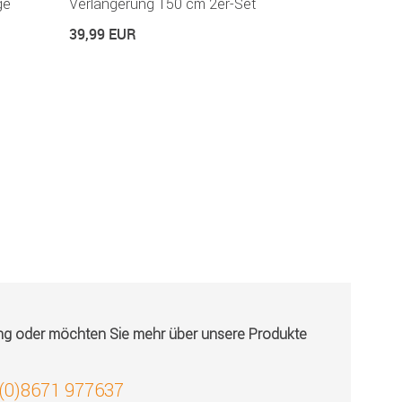
ge
Verlängerung 150 cm 2er-Set
Stellwand kl
champagne
39,99 EUR
69,99 EUR
ung oder möchten Sie mehr über unsere Produkte
 (0)8671 977637