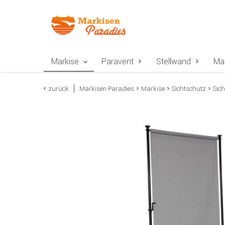
Zur Navigation springen
Zum Inhalt springen
Zur Positionsangab
Markise
Paravent
Stellwand
Ma
zurück
Markisen Paradies
Markise
Sichtschutz
Sich