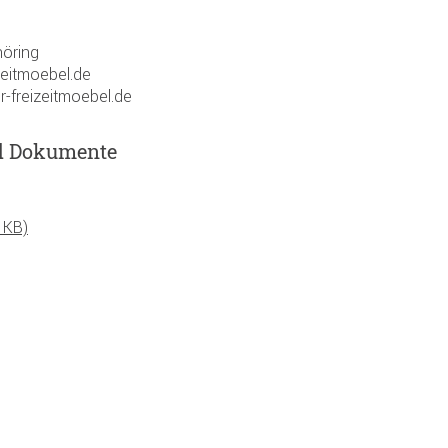
öring
zeitmoebel.de
r-freizeitmoebel.de
d Dokumente
 KB)