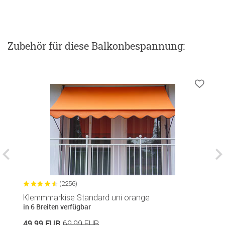
Zubehör
für diese Balkonbespannung
:
(2256)
Klemmmarkise Standard uni orange
S
in 6 Breiten verfügbar
in
49,99 EUR
8
69,99 EUR