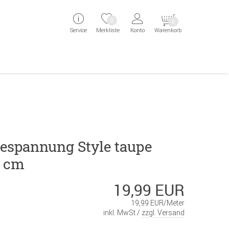
ingen
Direkt zur Registrierung als Kunde springen
Zum Login sp
0
0
Service
Merkliste
Konto
Warenkorb
aben erscheint das Suchergebnis
espannung Style taupe
0 cm
19,99 EUR
19,99 EUR/Meter
inkl. MwSt /
zzgl. Versand