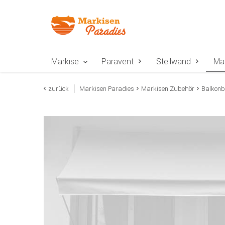
Zur Navigation springen
Zum Inhalt springen
Zur Positionsangab
Markise
Paravent
Stellwand
Ma
zurück
Markisen Paradies
Markisen Zubehör
Balkon