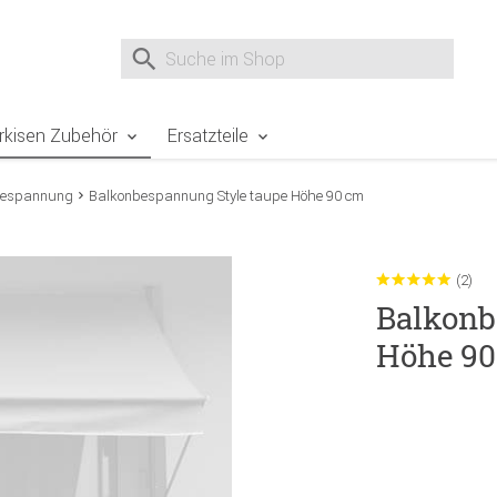
e Sie sind hier
Zur Fußzeile springen
Direkt zum Warenkorb spr
Suche nach
Suche im Shop, nach der Eingabe von 3 Buchst
rkisen Zubehör
Ersatzteile
bespannung
Balkonbespannung Style taupe Höhe 90 cm
(2)
Balkonb
Höhe 9