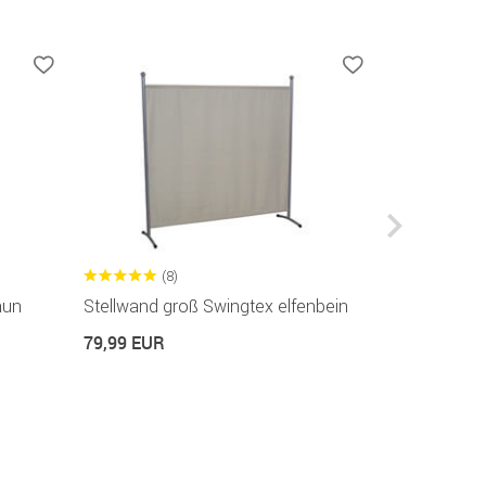
(8)
(2
aun
Stellwand groß Swingtex elfenbein
Markisentuc
in 6 Breiten v
79,99 EUR
79,99 EUR