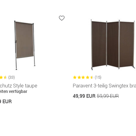
(33)
(15)
chutz Style taupe
Paravent 3-teilig Swingtex br
eiten verfügbar
49,99 EUR
59,99 EUR
9 EUR