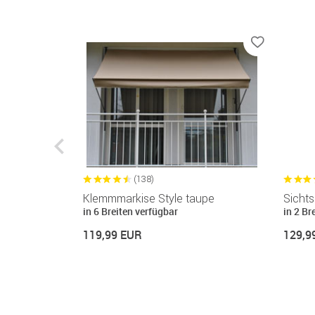
(138)
e taupe
Klemmmarkise Style taupe
Sichts
in 6 Breiten verfügbar
in 2 Br
119,99 EUR
129,9