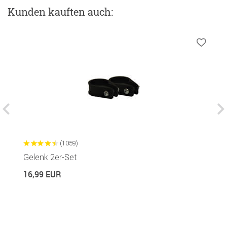
Kunden kauften auch:
(1059)
Gelenk 2er-Set
S
16,99 EUR
6