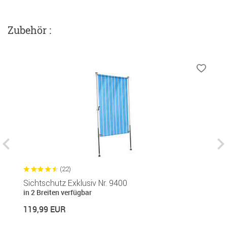
Zubehör :
(22)
Sichtschutz Exklusiv Nr. 9400
B
in 2 Breiten verfügbar
1
119,99 EUR
14