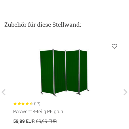
Zubehör
für diese Stellwand
:
(17)
Paravent 4-teilig PE grün
B
c
59,99 EUR
69,99 EUR
1