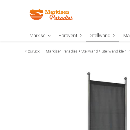
Zur Navigation springen
Zum Inhalt springen
Zur Positionsangab
Markise
Paravent
Stellwand
Ma
zurück
Markisen Paradies
Stellwand
Stellwand klein 