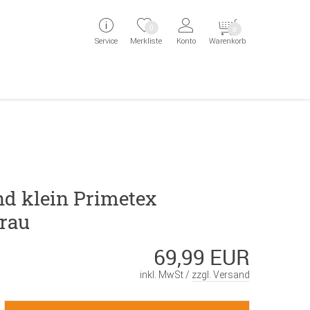
ingen
Direkt zur Registrierung als Kunde springen
Zum Login sp
0
0
Service
Merkliste
Konto
Warenkorb
aben erscheint das Suchergebnis
nd klein Primetex
rau
69,99 EUR
inkl. MwSt /
zzgl. Versand