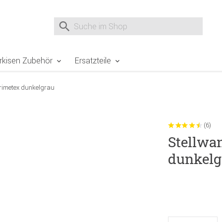
e Sie sind hier
Zur Fußzeile springen
Direkt zum Warenkorb spr
Suche nach
Suche im Shop, nach der Eingabe von 3 Buchst
rkisen Zubehör
Ersatzteile
Primetex dunkelgrau
(6)
Stellwa
dunkelg