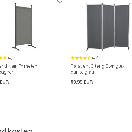
(4)
(43)
and klein Primetex
Paravent 3-teilig Swingtex
agner
dunkelgrau
 EUR
59,99 EUR
ndkosten