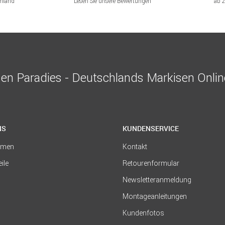
chland
Lesen Sie unsere Bewertungen
ab 
en Paradies - Deutschlands Markisen Onli
NS
KUNDENSERVICE
hmen
Kontakt
eile
Retourenformular
Newsletteranmeldung
Montageanleitungen
Kundenfotos