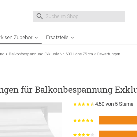
e Sie sind hier
Zur Fußzeile springen
Direkt zum Warenkorb spr
Suche nach
Suche im Shop, nach der Eingabe von 3 Buchst
rkisen Zubehör
Ersatzteile
ung
Balkonbespannung Exklusiv Nr. 600 Höhe 75 cm
Bewertungen
ngen für Balkonbespannung Exklu
4.50 von 5 Sterne