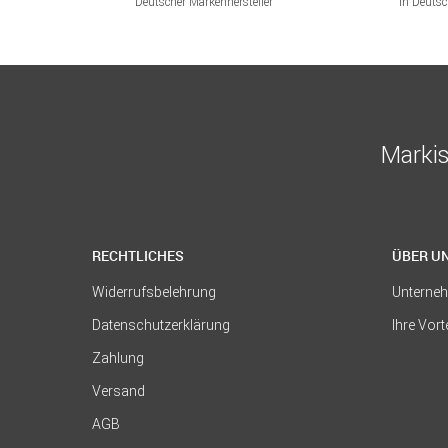
Deutscher Markenhersteller
in Deuts
Markis
RECHTLICHES
ÜBER U
Widerrufsbelehrung
Unterne
Datenschutzerklärung
Ihre Vort
Zahlung
Versand
AGB