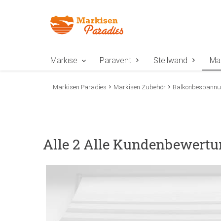
Zur Navigation springen
Zum Inhalt springen
Zur Positionsangab
Markise
Paravent
Stellwand
Ma
Markisen Paradies
Markisen Zubehör
Balkonbespann
Alle 2 Alle Kundenbewertu