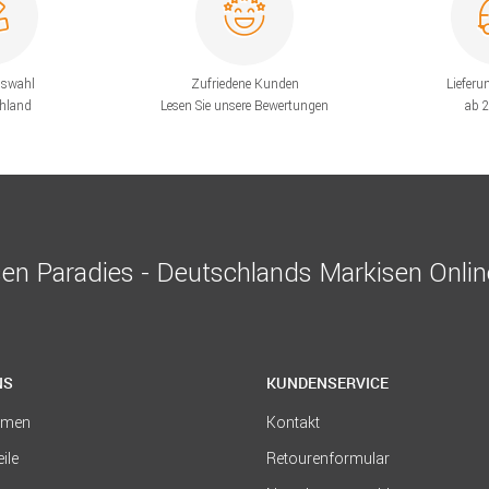
uswahl
Zufriedene Kunden
Lieferu
chland
Lesen Sie unsere Bewertungen
ab 
en Paradies - Deutschlands Markisen Onli
NS
KUNDENSERVICE
hmen
Kontakt
eile
Retourenformular