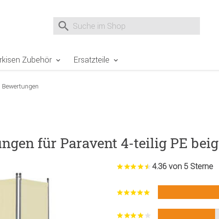
e Sie sind hier
Zur Fußzeile springen
Direkt zum Warenkorb spr
Suche nach
Suche im Shop, nach der Eingabe von 3 Buchst
rkisen Zubehör
Ersatzteile
Bewertungen
ngen für Paravent 4-teilig PE beig
4.36 von 5 Sterne