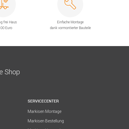
ng frei Haus
Einfache Montage
200 Euro
dank vormontierter Bauteile
ne Shop
SERVICECENTER
Markisen Montage
Markisen Bestellung