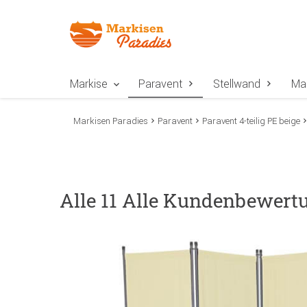
Zur Navigation springen
Zum Inhalt springen
Zur Positionsangab
Markise
Paravent
Stellwand
Ma
Markisen Paradies
Paravent
Paravent 4-teilig PE beige
Alle 11 Alle Kundenbewertu