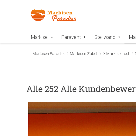
Zur Navigation springen
Zum Inhalt springen
Zur Positionsangab
Markise
Paravent
Stellwand
Ma
Markisen Paradies
Markisen Zubehör
Markisentuch
Alle 252 Alle Kundenbewer