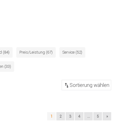
d (84)
Preis/Leistung (67)
Service (52)
n (33)
1
2
3
4
...
5
»