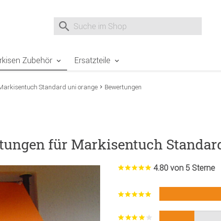
e Sie sind hier
Zur Fußzeile springen
Direkt zum Warenkorb spr
Suche nach
Suche im Shop, nach der Eingabe von 3 Buchst
rkisen Zubehör
Ersatzteile
Markisentuch Standard uni orange
Bewertungen
tungen für Markisentuch Standar
4.80 von 5 Sterne