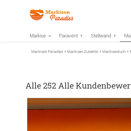
Zur Navigation springen
Zum Inhalt springen
Zur Positionsangab
Markise
Paravent
Stellwand
Ma
Markisen Paradies
Markisen Zubehör
Markisentuch
Alle 252 Alle Kundenbewer