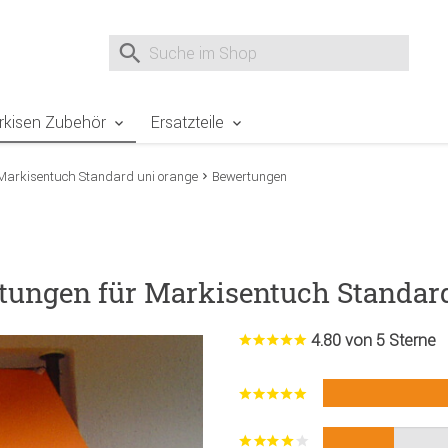
e Sie sind hier
Zur Fußzeile springen
Direkt zum Warenkorb spr
Suche nach
Suche im Shop, nach der Eingabe von 3 Buchst
rkisen Zubehör
Ersatzteile
Markisentuch Standard uni orange
Bewertungen
tungen für Markisentuch Standar
4.80 von 5 Sterne