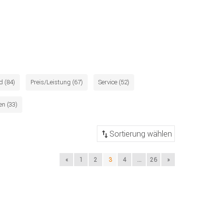
d (84)
Preis/Leistung (67)
Service (52)
n (33)
«
1
2
3
4
...
26
»