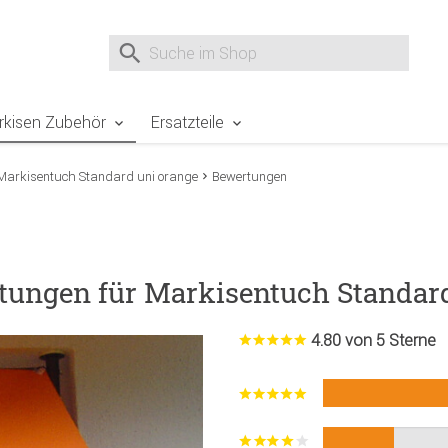
e Sie sind hier
Zur Fußzeile springen
Direkt zum Warenkorb spr
Suche nach
Suche im Shop, nach der Eingabe von 3 Buchst
rkisen Zubehör
Ersatzteile
Markisentuch Standard uni orange
Bewertungen
tungen für Markisentuch Standar
4.80 von 5 Sterne