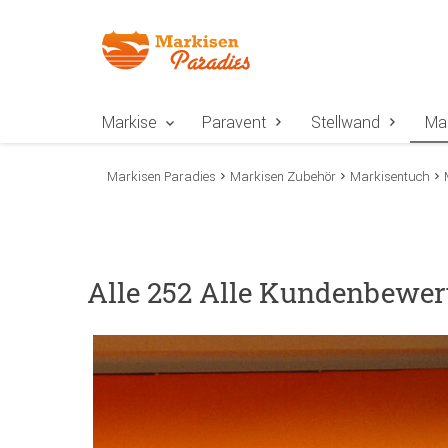
Zur Navigation springen
Zum Inhalt springen
Zur Positionsangab
Markise
Paravent
Stellwand
Ma
Markisen Paradies
Markisen Zubehör
Markisentuch
Alle 252 Alle Kundenbewer