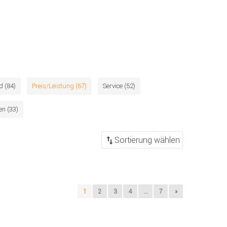
d (84)
Preis/Leistung (67)
Service (52)
n (33)
1
2
3
4
...
7
»