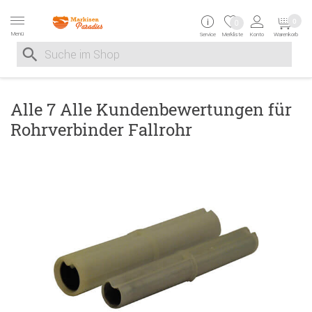
Zur Navigation springen
Zum Inhalt springen
Zur Positionsangab
0
0
Menü
Service
Merkliste
Konto
Warenkorb
Suche nach
Suche im Shop, nach der Eingabe von 3 Buchstaben ersche
Alle 7 Alle Kundenbewertungen für
Rohrverbinder Fallrohr