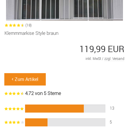
(18)
Klemmmarkise Style braun
119,99 EUR
inkl. MwSt /
zzgl. Versand
Zum Artikel
4.72 von 5 Sterne
13
5