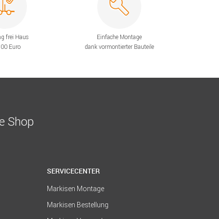
ng frei Haus
Einfache Montage
200 Euro
dank vormontierter Bauteile
ne Shop
SERVICECENTER
Markisen Montage
Markisen Bestellung