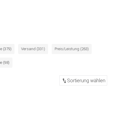
e (379)
Versand (331)
Preis/Leistung (263)
e (98)