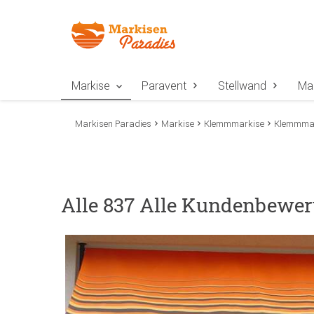
Zur Navigation springen
Zum Inhalt springen
Zur Positionsangab
Markise
Paravent
Stellwand
Ma
Markisen Paradies
Markise
Klemmmarkise
Klemmmark
Alle 837 Alle Kundenbewer