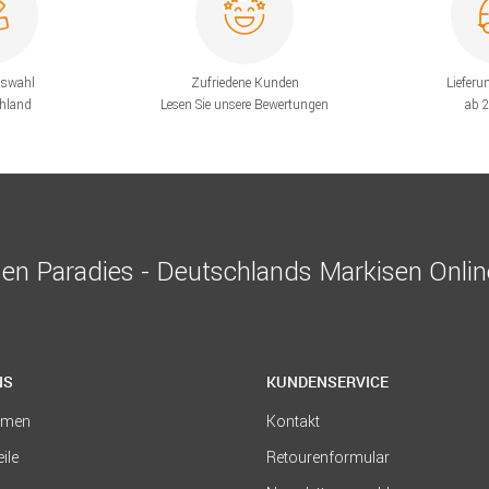
uswahl
Zufriedene Kunden
Lieferu
chland
Lesen Sie unsere Bewertungen
ab 
en Paradies - Deutschlands Markisen Onli
NS
KUNDENSERVICE
hmen
Kontakt
eile
Retourenformular