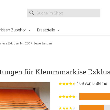
e Sie sind hier
Zur Fußzeile springen
Direkt zum Warenkorb spr
Suche nach
Suche im Shop, nach der Eingabe von 3 Buchst
rkisen Zubehör
Ersatzteile
ise Exklusiv Nr. 200
Bewertungen
tungen für Klemmmarkise Exklusi
4.69 von 5 Sterne