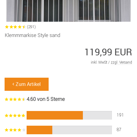
(291)
Klemmmarkise Style sand
119,99 EUR
inkl. MwSt /
zzgl. Versand
Zum Artikel
4.60 von 5 Sterne
191
87