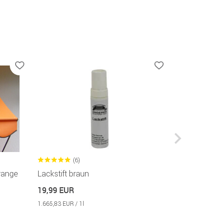
(6)
(2
range
Lackstift braun
Schwenkar
in 3 Farben v
19,99 EUR
24,99 EUR
1.665,83 EUR / 1l