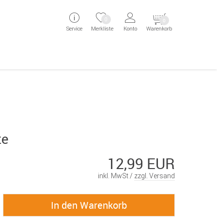
ingen
Direkt zur Registrierung als Kunde springen
Zum Login sp
0
0
Service
Merkliste
Konto
Warenkorb
aben erscheint das Suchergebnis
te
12,99 EUR
inkl. MwSt /
zzgl. Versand