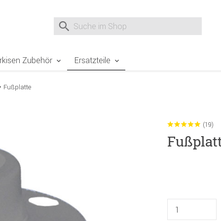
e Sie sind hier
Zur Fußzeile springen
Direkt zum Warenkorb spr
Suche nach
Suche im Shop, nach der Eingabe von 3 Buchst
rkisen Zubehör
Ersatzteile
Fußplatte
(19)
Fußplat