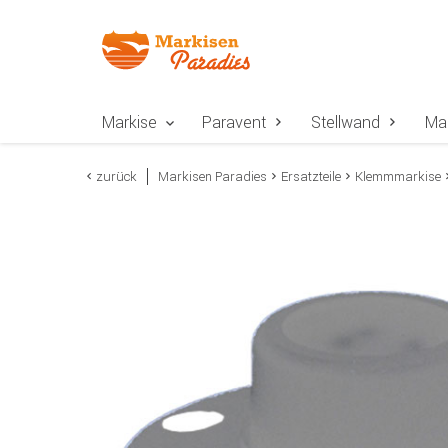
Zur Navigation springen
Zum Inhalt springen
Zur Positionsangab
Markise
Paravent
Stellwand
Ma
zurück
Markisen Paradies
Ersatzteile
Klemmmarkise