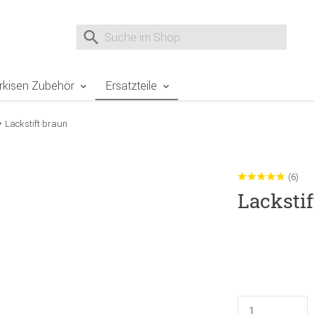
e Sie sind hier
Zur Fußzeile springen
Direkt zum Warenkorb spr
Suche nach
Suche im Shop, nach der Eingabe von 3 Buchst
rkisen Zubehör
Ersatzteile
Lackstift braun
(6)
Lackstif