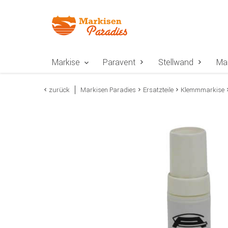
Zur Navigation springen
Zum Inhalt springen
Zur Positionsangab
Markise
Paravent
Stellwand
Ma
zurück
Markisen Paradies
Ersatzteile
Klemmmarkise