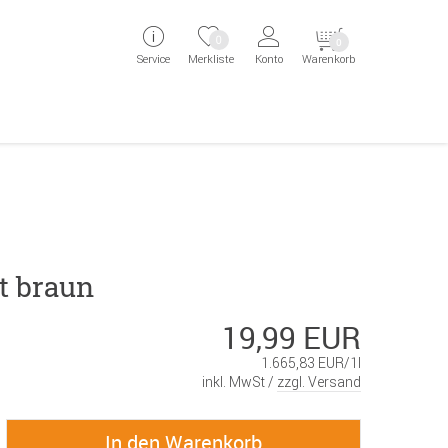
ingen
Direkt zur Registrierung als Kunde springen
Zum Login sp
0
0
Service
Merkliste
Konto
Warenkorb
aben erscheint das Suchergebnis
t braun
19,99 EUR
1.665,83 EUR/1l
inkl. MwSt /
zzgl. Versand