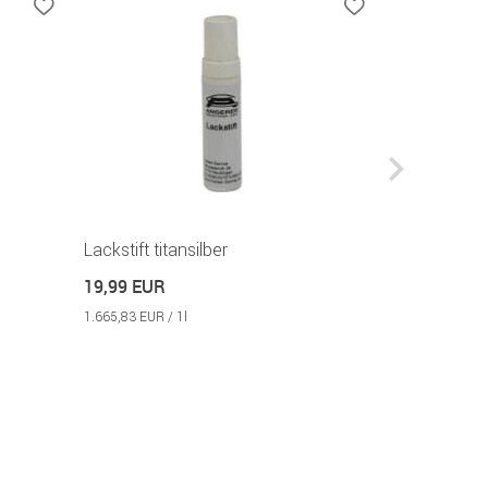
Lackstift titansilber
Lackstift c
19,99 EUR
19,99 EUR
1.665,83 EUR / 1l
1.665,83 EUR / 