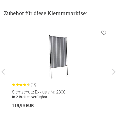
Zubehör
für diese Klemmmarkise
:
(15)
Sichtschutz Exklusiv Nr. 2800
B
in 2 Breiten verfügbar
1
119,99 EUR
14