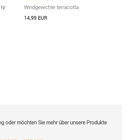
Windgewichte terracotta
Windgewich
Nr.
14,99 EUR
14,99 EUR
ung oder möchten Sie mehr über unsere Produkte