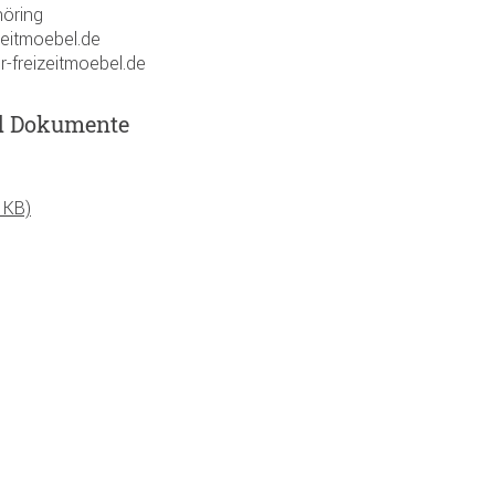
öring
zeitmoebel.de
r-freizeitmoebel.de
d Dokumente
 KB)