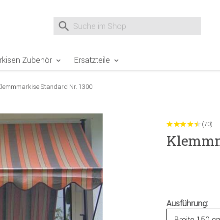
e Sie sind hier
Zur Fußzeile springen
Direkt zum Warenkorb spr
Suche nach
Suche im Shop, nach der Eingabe von 3 Buchst
rkisen Zubehör
Ersatzteile
Klemmmarkise Standard Nr. 1300
(70)
Klemmma
Ausführung: