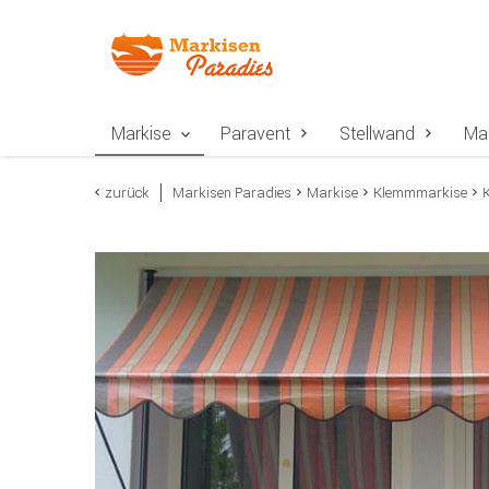
Zur Navigation springen
Zum Inhalt springen
Zur Positionsangab
Markise
Paravent
Stellwand
Ma
zurück
Markisen Paradies
Markise
Klemmmarkise