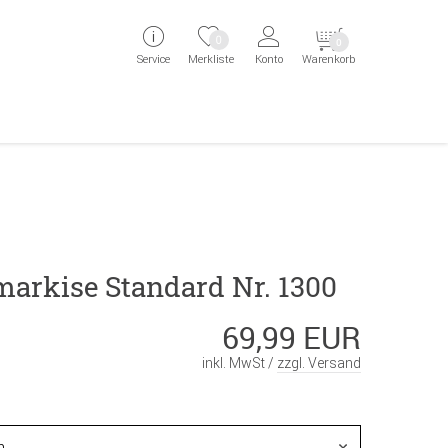
ingen
Direkt zur Registrierung als Kunde springen
Zum Login sp
0
0
Service
Merkliste
Konto
Warenkorb
aben erscheint das Suchergebnis
rkise Standard Nr. 1300
69,99 EUR
inkl. MwSt /
zzgl. Versand