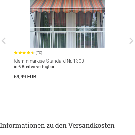
(70)
Klemmmarkise Standard Nr. 1300
B
in 6 Breiten verfügbar
c
69,99 EUR
1
10
Informationen zu den Versandkosten