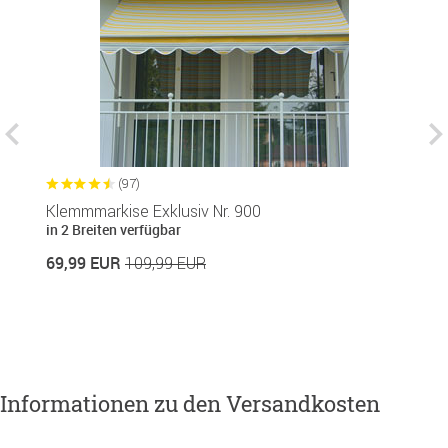
(97)
Klemmmarkise Exklusiv Nr. 900
B
in 2 Breiten verfügbar
1
69,99 EUR
109,99 EUR
14
Informationen zu den Versandkosten