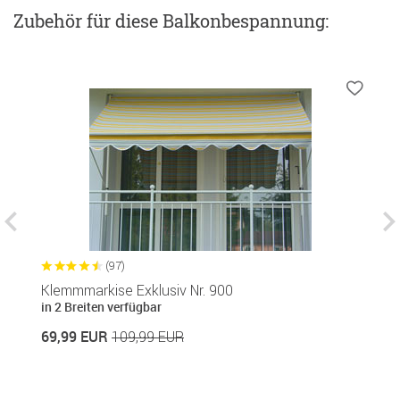
Zubehör
für diese Balkonbespannung
:
(97)
Klemmmarkise Exklusiv Nr. 900
Si
in 2 Breiten verfügbar
in
69,99 EUR
1
109,99 EUR