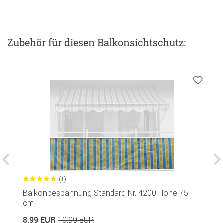
Zubehör
für diesen Balkonsichtschutz
:
(1)
Balkonbespannung Standard Nr. 4200 Höhe 75
B
cm
c
8,99 EUR
10,99 EUR
1