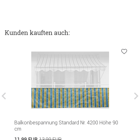
Kunden kauften auch:
K
Balkonbespannung Standard Nr. 4200 Höhe 90
cm
4
11,99 EUR
13,99 EUR