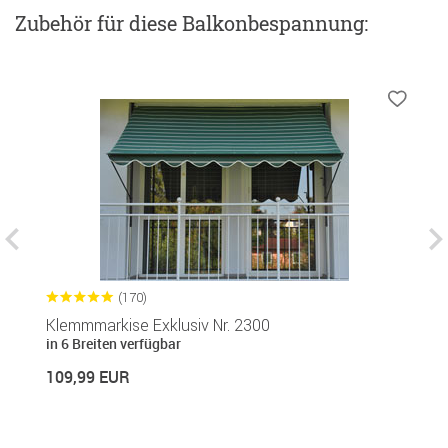
Zubehör
für diese Balkonbespannung
:
(170)
Klemmmarkise Exklusiv Nr. 2300
S
in 6 Breiten verfügbar
in
109,99 EUR
1