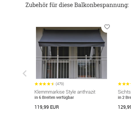
Zubehör
für diese Balkonbespannung
:
(479)
e anthrazit
Klemmmarkise Style anthrazit
Sichts
in 6 Breiten verfügbar
in 2 Br
119,99 EUR
129,9