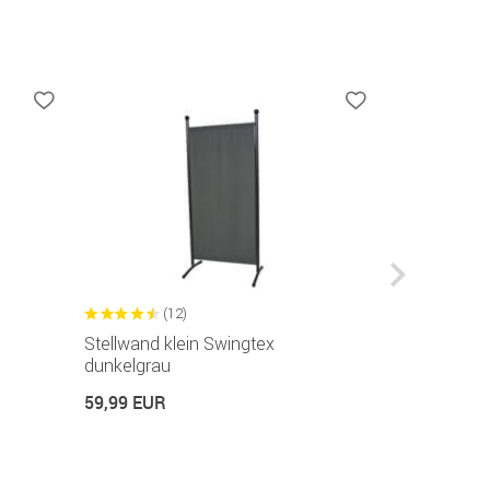
(12)
(2
Stellwand klein Swingtex
Sichtschutzt
in 2 Breiten v
dunkelgrau
69,99 EUR
59,99 EUR