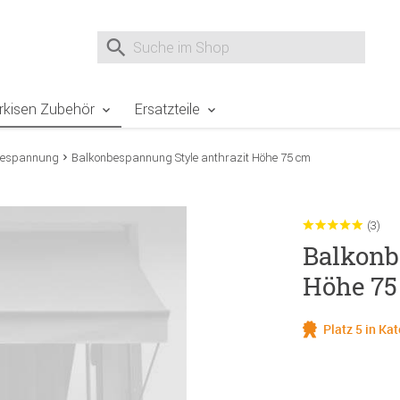
e Sie sind hier
Zur Fußzeile springen
Direkt zum Warenkorb spr
Suche nach
Suche im Shop, nach der Eingabe von 3 Buchst
rkisen Zubehör
Ersatzteile
bespannung
Balkonbespannung Style anthrazit Höhe 75 cm
(3)
Balkonb
Höhe 75
Platz 5 in K