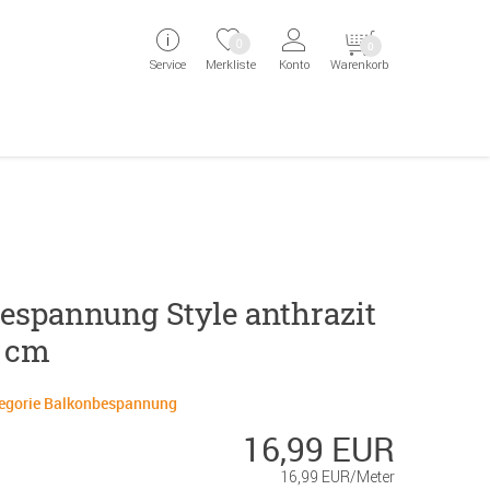
ingen
Direkt zur Registrierung als Kunde springen
Zum Login sp
0
0
Service
Merkliste
Konto
Warenkorb
aben erscheint das Suchergebnis
espannung Style anthrazit
 cm
ategorie Balkonbespannung
16,99 EUR
16,99 EUR/Meter