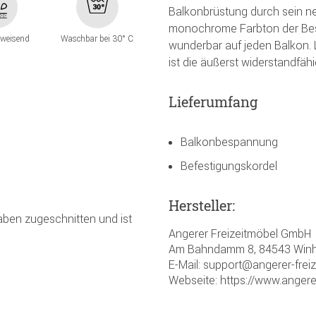
Balkonbrüstung durch sein ne
monochrome Farbton der Bes
weisend
Waschbar bei 30° C
wunderbar auf jeden Balkon. L
ist die äußerst widerstandfähi
Lieferumfang
Balkonbespannung
Befestigungskordel
Hersteller:
gaben zugeschnitten und ist
Angerer Freizeitmöbel GmbH
Am Bahndamm 8, 84543 Winh
E-Mail: support@angerer-frei
Webseite: https://www.angere