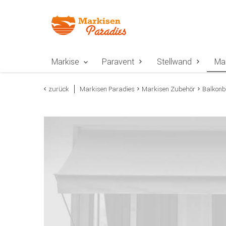
Zur Navigation springen
Zum Inhalt springen
Zur Positionsangab
Markise
Paravent
Stellwand
Ma
zurück
Markisen Paradies
Markisen Zubehör
Balkon