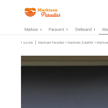
Zur Navigation springen
Zum Inhalt springen
Zur Positionsangab
Markise
Paravent
Stellwand
Ma
zurück
Markisen Paradies
Markisen Zubehör
Markise