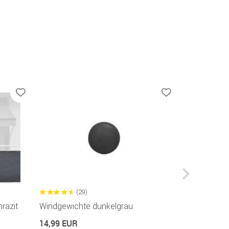
(29)
(1
razit
Windgewichte dunkelgrau
Stellwand k
dunkelgrau
14,99 EUR