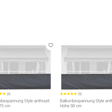
(3)
(5)
nbespannung Style anthrazit
Balkonbespannung Style anth
75 cm
Höhe 90 cm