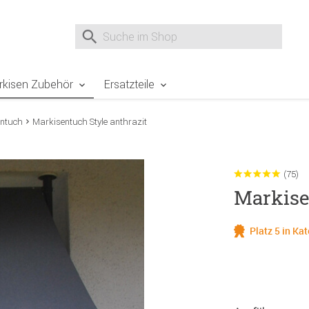
e Sie sind hier
Zur Fußzeile springen
Direkt zum Warenkorb spr
Suche nach
Suche im Shop, nach der Eingabe von 3 Buchst
rkisen Zubehör
Ersatzteile
ntuch
Markisentuch Style anthrazit
(75)
Markise
Platz 5 in Ka