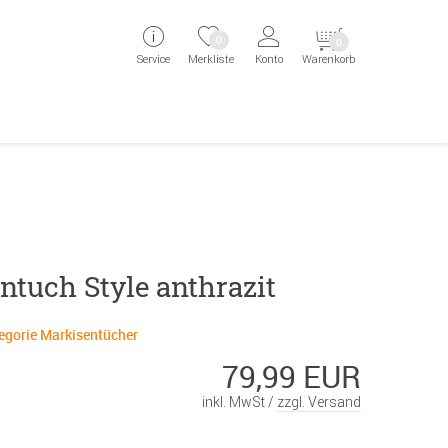
ingen
Direkt zur Registrierung als Kunde springen
Zum Login sp
0
0
Service
Merkliste
Konto
Warenkorb
aben erscheint das Suchergebnis
ntuch Style anthrazit
tegorie Markisentücher
79,99 EUR
inkl. MwSt /
zzgl. Versand