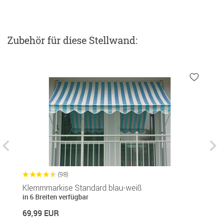
Zubehör
für diese Stellwand
:
(98)
Klemmmarkise Standard blau-weiß
P
in 6 Breiten verfügbar
5
69,99 EUR