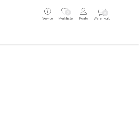
 Kunde springen
Zum Login springen
Zur Startseite springen
0
0
Service
Merkliste
Konto
Warenkorb
aben erscheint das Suchergebnis