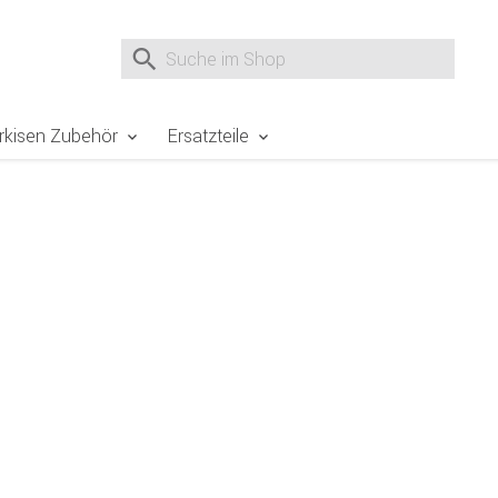
gen
Direkt zum Warenkorb springen
Direkt zur Registrierung als
Suche nach
Suche im Shop, nach der Eingabe von 3 Buchst
rkisen Zubehör
Ersatzteile