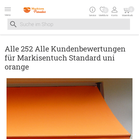
Zur Navigation springen
Zum Inhalt springen
Zur Positionsangab
0
0
Menü
Service
Merkliste
Konto
Warenkorb
Suche nach
Suche im Shop, nach der Eingabe von 3 Buchstaben ersche
Alle 252 Alle Kundenbewertungen
für Markisentuch Standard uni
orange