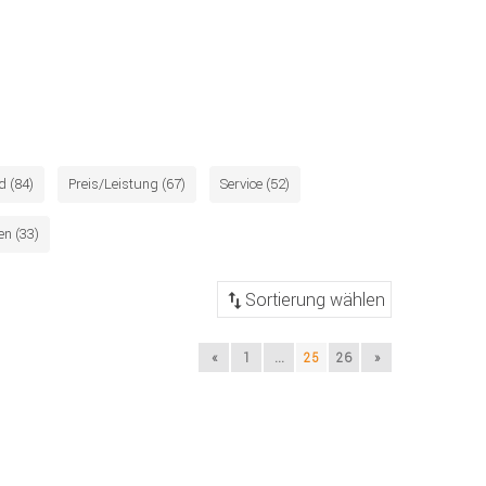
d (84)
Preis/Leistung (67)
Service (52)
n (33)
«
1
...
25
26
»