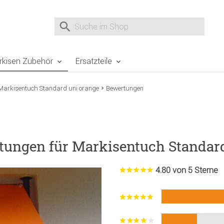
e Sie sind hier
Zur Fußzeile springen
Direkt zum Warenkorb spr
Suche nach
Suche im Shop, nach der Eingabe von 3 Buchst
rkisen Zubehör
Ersatzteile
Markisentuch Standard uni orange
Bewertungen
tungen für Markisentuch Standar
4.80 von 5 Sterne