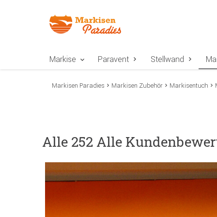
Zur Navigation springen
Zum Inhalt springen
Zur Positionsangab
Markise
Paravent
Stellwand
Ma
Markisen Paradies
Markisen Zubehör
Markisentuch
Alle 252 Alle Kundenbewer