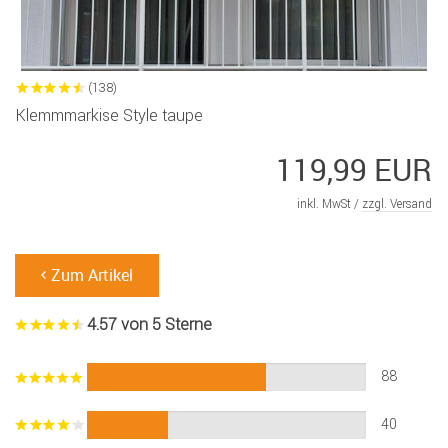
(138)
Klemmmarkise Style taupe
119,99 EUR
inkl. MwSt /
zzgl. Versand
Zum Artikel
4.57 von 5 Sterne
88
40