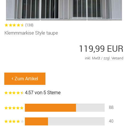
(138)
Klemmmarkise Style taupe
119,99 EUR
inkl. MwSt /
zzgl. Versand
Zum Artikel
4.57 von 5 Sterne
88
40