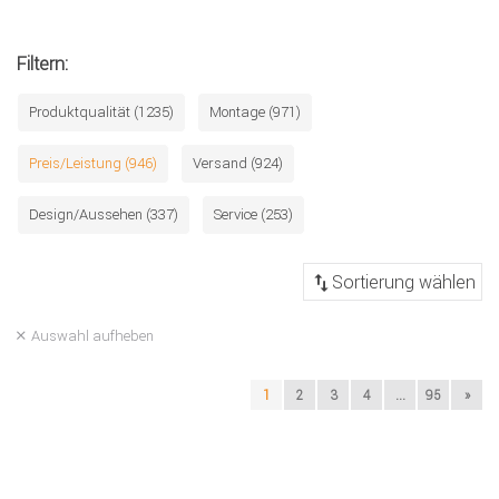
Filtern:
Produktqualität (1235)
Montage (971)
Preis/Leistung (946)
Versand (924)
Design/Aussehen (337)
Service (253)
Auswahl aufheben
1
2
3
4
...
95
»