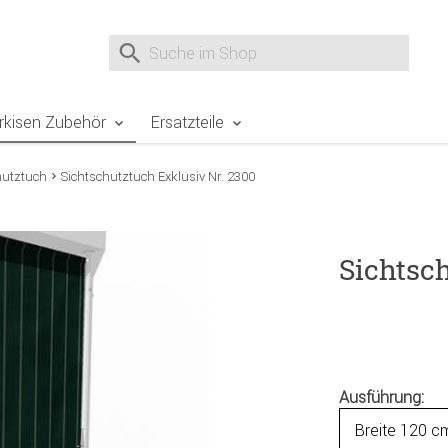
e Sie sind hier
Zur Fußzeile springen
Direkt zum Warenkorb spr
Suche nach
Suche im Shop, nach der Eingabe von 3 Buchst
rkisen Zubehör
Ersatzteile
hutztuch
Sichtschutztuch Exklusiv Nr. 2300
Sichtsc
Ausführung: