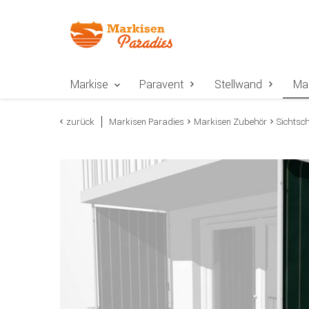
Zur Navigation springen
Zum Inhalt springen
Zur Positionsangab
Markise
Paravent
Stellwand
Ma
zurück
Markisen Paradies
Markisen Zubehör
Sichtsc