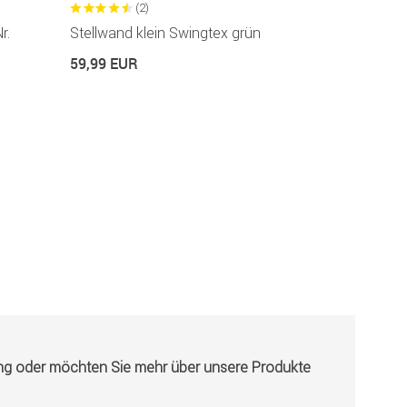
(2)
(8
r.
Stellwand klein Swingtex grün
Stellwand g
59,99 EUR
79,99 EUR
ung oder möchten Sie mehr über unsere Produkte