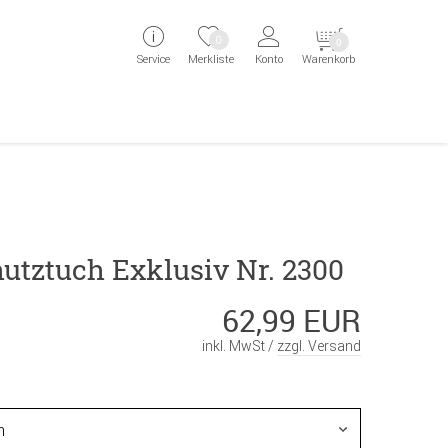
ingen
Direkt zur Registrierung als Kunde springen
Zum Login sp
0
0
Service
Merkliste
Konto
Warenkorb
aben erscheint das Suchergebnis
hutztuch Exklusiv Nr. 2300
62,99 EUR
inkl. MwSt /
zzgl. Versand